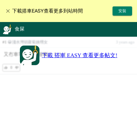
下載搭車EASY查看更多到站時間
安裝
食屎
#
1
😀淺水灣胡蘿蔔姨甥女
3 years ago
又冇車等左半個鐘喇！！！！
下載 搭車 EASY 查看更多帖文!
0